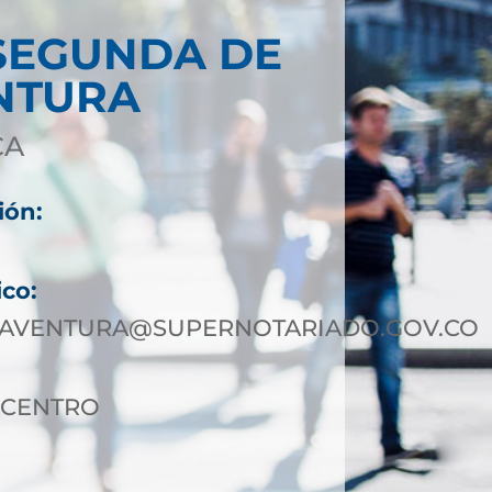
SEGUNDA DE
NTURA
CA
ión:
9
ico:
AVENTURA@SUPERNOTARIADO.GOV.CO
3 CENTRO