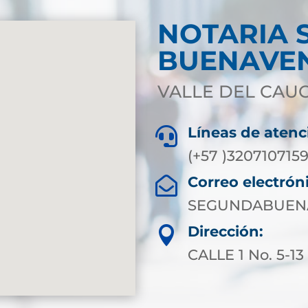
NOTARIA 
BUENAVE
VALLE DEL CAU
Líneas de atenc

(+57 )320710715
Correo electrón

SEGUNDABUEN
Dirección:

CALLE 1 No. 5-1