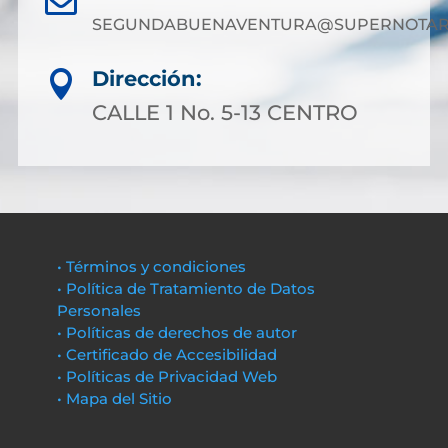
SEGUNDABUENAVENTURA@SUPERNOTARI
Dirección:

CALLE 1 No. 5-13 CENTRO
• Términos y condiciones
• Política de Tratamiento de Datos
Personales
• Políticas de derechos de autor
• Certificado de Accesibilidad
• Políticas de Privacidad Web
• Mapa del Sitio