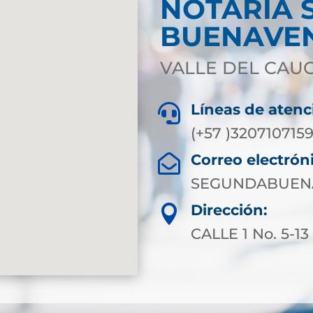
NOTARIA 
BUENAVE
VALLE DEL CAU
Líneas de atenc

(+57 )320710715
Correo electrón

SEGUNDABUEN
Dirección:

CALLE 1 No. 5-1