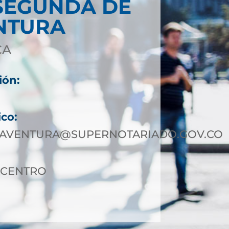
SEGUNDA DE
NTURA
CA
ión:
9
ico:
AVENTURA@SUPERNOTARIADO.GOV.CO
3 CENTRO