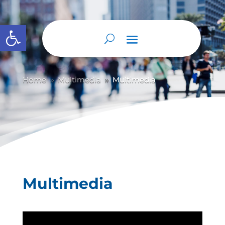
Abrir barra de herramientas
Home
Multimedia
Multimedia
9
9
Multimedia