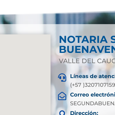
NOTARIA 
BUENAVE
VALLE DEL CAU
Líneas de atenc

(+57 )320710715
Correo electrón

SEGUNDABUEN
Dirección:
