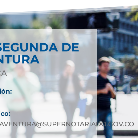
SEGUNDA DE
NTURA
CA
ión:
9
ico:
AVENTURA@SUPERNOTARIADO.GOV.CO