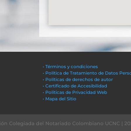
• Términos y condiciones
• Política de Tratamiento de Datos Pers
• Políticas de derechos de autor
• Certificado de Accesibilidad
• Políticas de Privacidad Web
• Mapa del Sitio
ón Colegiada del Notariado Colombiano UCNC | 20