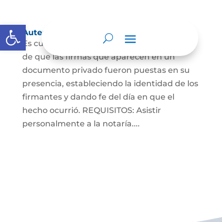
Abrir barra de herramientas
Autenticaciones
Es cuando el notario da testimonio escrito
de que las firmas que aparecen en un
documento privado fueron puestas en su
presencia, estableciendo la identidad de los
firmantes y dando fe del día en que el
hecho ocurrió. REQUISITOS: Asistir
personalmente a la notaría....