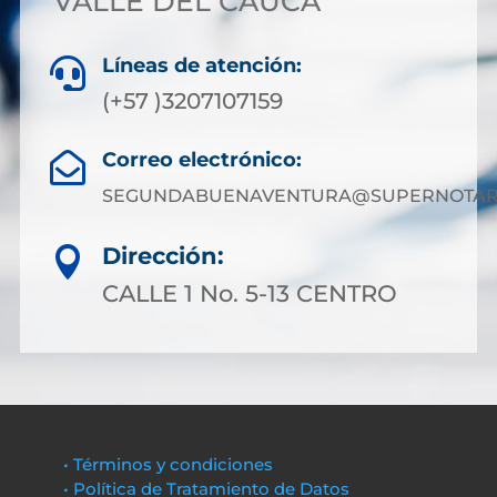
VALLE DEL CAUCA
Líneas de atención:

(+57 )3207107159
Correo electrónico:

SEGUNDABUENAVENTURA@SUPERNOTARI
Dirección:

CALLE 1 No. 5-13 CENTRO
• Términos y condiciones
• Política de Tratamiento de Datos