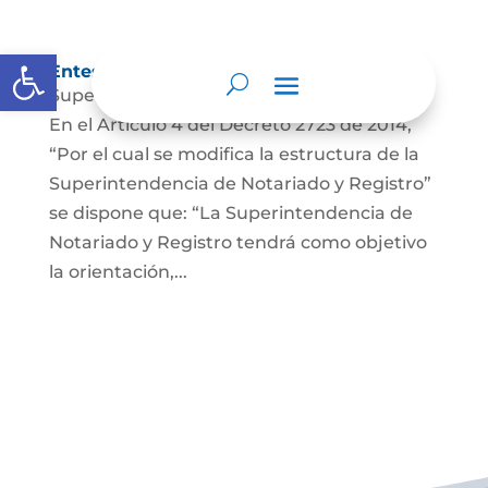
Abrir barra de herramientas
Entes y autoridades que lo vigilan
Superintendencia de Notariado y Registro
En el Artículo 4 del Decreto 2723 de 2014,
“Por el cual se modifica la estructura de la
Superintendencia de Notariado y Registro”
se dispone que: “La Superintendencia de
Notariado y Registro tendrá como objetivo
la orientación,...