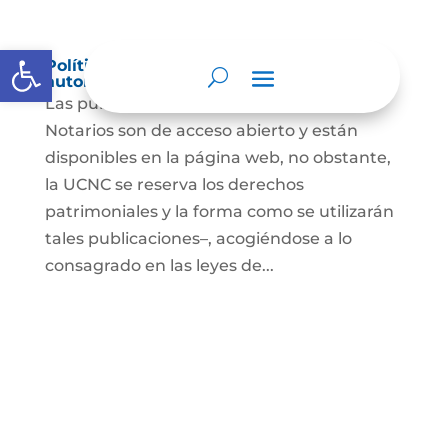
Abrir barra de herramientas
Política de derechos de autor y/o
autorización de uso sobre los contenidos
Las publicaciones de la UCNC y de los
Notarios son de acceso abierto y están
disponibles en la página web, no obstante,
la UCNC se reserva los derechos
patrimoniales y la forma como se utilizarán
tales publicaciones–, acogiéndose a lo
consagrado en las leyes de...