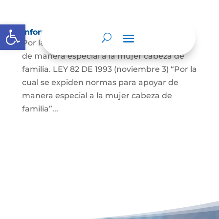
Abrir barra de herramientas
Información para Mujeres.
Por la cual se expiden normas para apoyar
de manera especial a la mujer cabeza de
familia. LEY 82 DE 1993 (noviembre 3) “Por la
cual se expiden normas para apoyar de
manera especial a la mujer cabeza de
familia”...